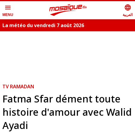
menu
language
العربية
MENU
La météo du vendredi 7 août 2026
TV RAMADAN
Fatma Sfar dément toute
histoire d'amour avec Walid
Ayadi