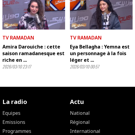
TV RAMADAN
TV RAMADAN
Amira Darouiche : cette
Eya Bellagha : Yemna est
saison ramadanesque est
un personnage à la fois
riche en ...
léger et ...
2026/03/10 23:17
2026/03/10 00:57
La radio
Actu
Equipes
National
Emissions
Régional
Programmes
International