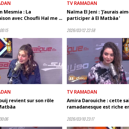
ADAN
TV RAMADAN
n Mesmia : La
Naïma El Jeni : 'J’aurais ai
son avec Choufli Hal me ...
participer à El Matbâa '
00:15
2026/03/12 22:58
ADAN
TV RAMADAN
uij revient sur son rôle
Amira Darouiche : cette sa
 Matbâa
ramadanesque est riche en 
00:06
2026/03/10 23:17