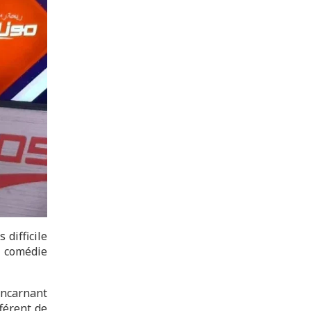
 difficile
a comédie
incarnant
férent de