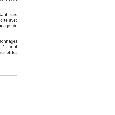
itant une
oite avec
onnage de
sonnages
ccès peut
eur et les