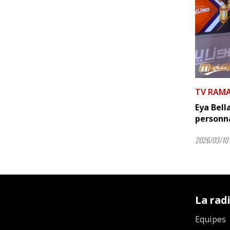
TV RAM
Eya Bell
personnag
2026/03/10 
La rad
Equipes