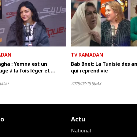
ADAN
TV RAMADAN
agha : Yemna est un
Bab Bnet: La Tunisie des a
e à la fois léger et ...
qui reprend vie
00:57
2026/03/10 00:43
io
Actu
National