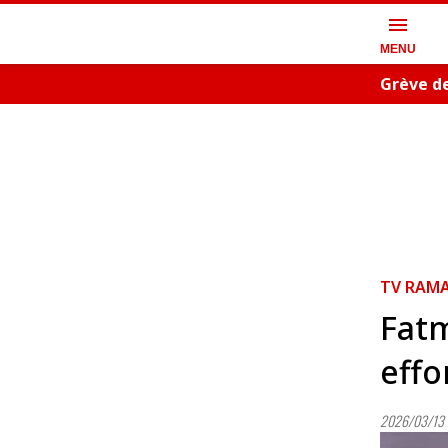
menu
MENU
Grève d
TV RAM
Fatm
effo
2026/03/13 