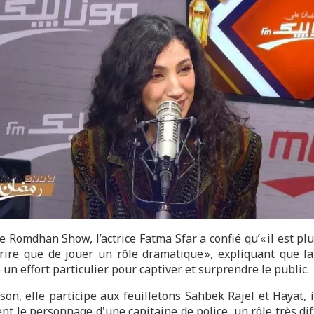
e Romdhan Show, l’actrice Fatma Sfar a confié qu’« il est plus
 rire que de jouer un rôle dramatique », expliquant que l
n effort particulier pour captiver et surprendre le public.
ison, elle participe aux feuilletons Sahbek Rajel et Hayat, 
t le personnage d'une capitaine de police, un rôle très dif