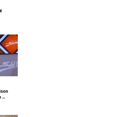
mé
ison
...