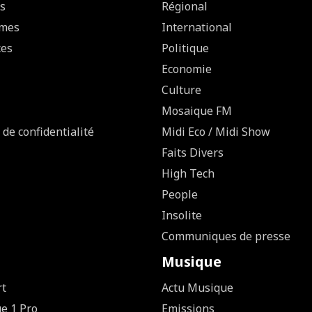
s
Régional
mes
International
ces
Politique
Economie
Culture
Mosaique FM
 de confidentialité
Midi Eco / Midi Show
Faits Divers
High Tech
People
Insolite
Communiques de presse
Musique
rt
Actu Musique
ue 1 Pro
Emissions