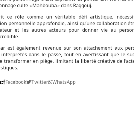
onnage culte « Mahbouba » dans Raggouj.
rit ce rôle comme un véritable défi artistique, nécess
ion personnelle approfondie, ainsi qu’une collaboration étr
sateur et les autres acteurs pour donner vie au pers
crédible.
far est également revenue sur son attachement aux per
a interprétés dans le passé, tout en avertissant que le su
e transformer en piège, limitant la liberté créative de l’act
istiques.
z:
Facebook
Twitter
WhatsApp