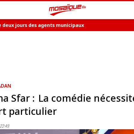
e deux jours des agents municipaux
ADAN
a Sfar : La comédie nécessit
rt particulier
22:49