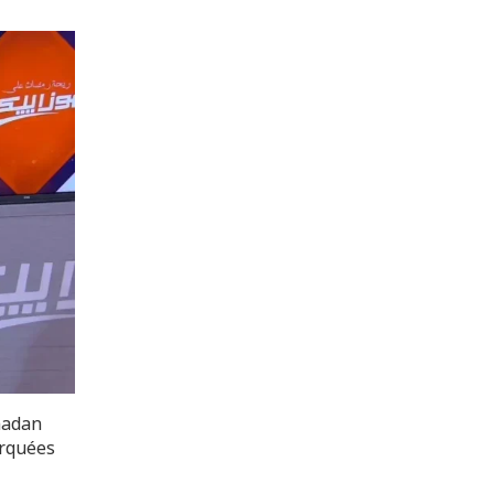
madan
arquées