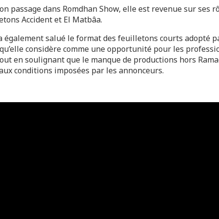
son passage dans Romdhan Show, elle est revenue sur ses r
letons Accident et El Matbâa.
 a également salué le format des feuilletons courts adopté p
qu’elle considère comme une opportunité pour les professi
 tout en soulignant que le manque de productions hors Ram
é aux conditions imposées par les annonceurs.