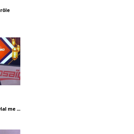
 rôle
al me ...