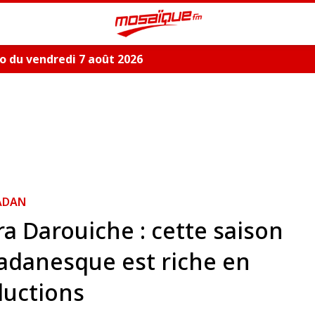
 du vendredi 7 août 2026
ADAN
a Darouiche : cette saison
danesque est riche en
ductions