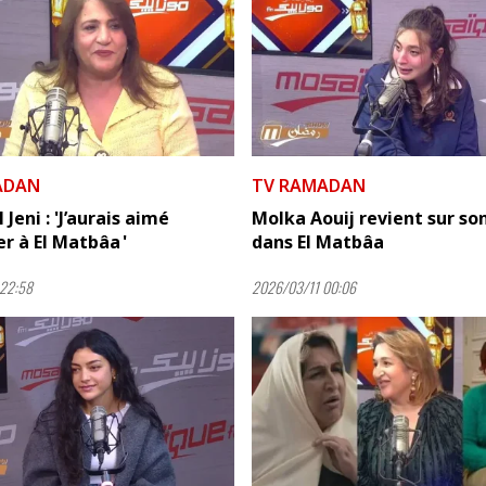
ADAN
TV RAMADAN
Jeni : 'J’aurais aimé
Molka Aouij revient sur son
er à El Matbâa '
dans El Matbâa
22:58
2026/03/11 00:06