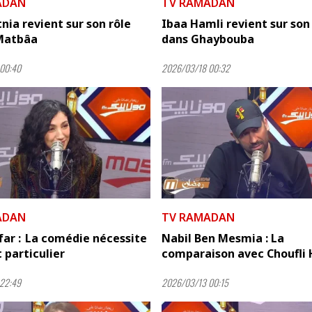
ADAN
TV RAMADAN
tnia revient sur son rôle
Ibaa Hamli revient sur son
 Matbâa
dans Ghaybouba
00:40
2026/03/18 00:32
ADAN
TV RAMADAN
ar : La comédie nécessite
Nabil Ben Mesmia : La
t particulier
comparaison avec Choufli H
22:49
2026/03/13 00:15