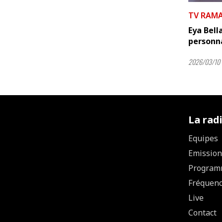
TV RAM
Eya Bell
personnag
2026/03/10 
La rad
Equipes
Emission
Program
Fréquen
Live
Contact