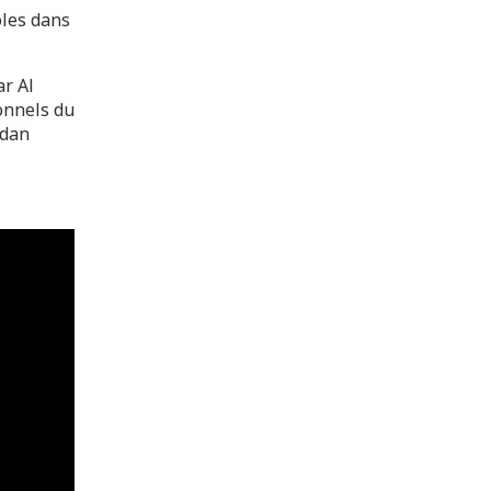
ôles dans
ar Al
onnels du
adan