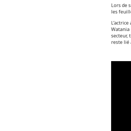
Lors de 
les feuil
L’actrice
Watania 
secteur,
reste li