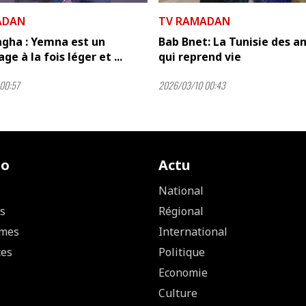
ADAN
TV RAMADAN
agha : Yemna est un
Bab Bnet: La Tunisie des a
e à la fois léger et ...
qui reprend vie
00:57
2026/03/10 00:43
io
Actu
National
s
Régional
mes
International
ces
Politique
Economie
Culture