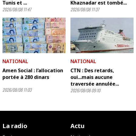
Tunis et ...
Khaznadar est tombé...
2026/08/08 11:47
2026/08/08 11:37
NATIONAL
NATIONAL
Amen Social : l’allocation
CTN : Des retards,
portée à 280 dinars
oui...mais aucune
traversée annulée...
2026/08/08 11:03
2026/08/08 09:10
La radio
Actu