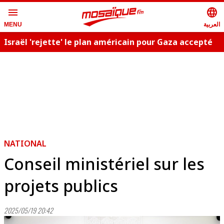
menu
language
العربية
MENU
Israël 'rejette' le plan américain pour Gaza accepté
C
par le Hamas
NATIONAL
Conseil ministériel sur les
projets publics
2025/05/19 20:42