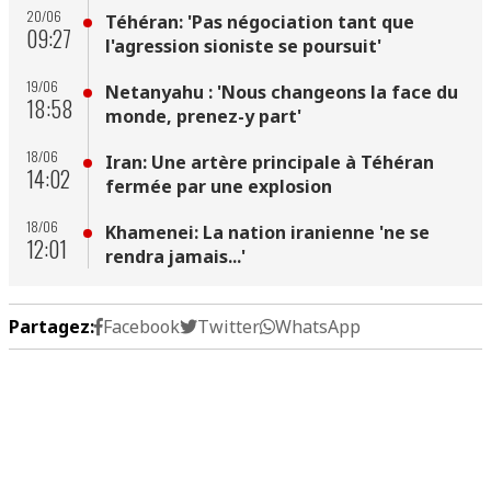
20/06
Téhéran: 'Pas négociation tant que
09:27
l'agression sioniste se poursuit'
19/06
Netanyahu : 'Nous changeons la face du
18:58
monde, prenez-y part'
18/06
Iran: Une artère principale à Téhéran
14:02
fermée par une explosion
18/06
Khamenei: La nation iranienne 'ne se
12:01
rendra jamais...'
Partagez:
Facebook
Twitter
WhatsApp