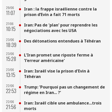
29/06
Iran : la frappe israélienne contre la
11:07
prison d’Evin a fait 71 morts
27/06
Iran: Pas de 'plan' pour reprendre les
10:15
négociations avec les USA
23/06
Des détonations entendues à Téhéran
18:39
23/06
L'Iran promet une riposte ferme à
15:28
'l'erreur américaine'
23/06
Iran: Israël vise la prison d'Evin à
13:15
Téhéran
22/06
Trump: 'Pourquoi pas un changement de
22:53
régime en Iran... ?'
22/06
Iran: Israël cible une ambulance...trois
21:56
morts