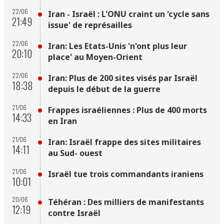
22/06
Iran - Israël : L'ONU craint un 'cycle sans
21:49
issue' de représailles
22/06
Iran: Les Etats-Unis 'n'ont plus leur
20:10
place' au Moyen-Orient
22/06
Iran: Plus de 200 sites visés par Israël
18:38
depuis le début de la guerre
21/06
Frappes israéliennes : Plus de 400 morts
14:33
en Iran
21/06
Iran: Israël frappe des sites militaires
14:11
au Sud- ouest
21/06
Israël tue trois commandants iraniens
10:01
20/06
Téhéran : Des milliers de manifestants
12:19
contre Israël