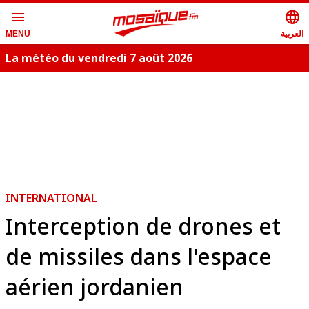
menu
language
العربية
MENU
La météo du vendredi 7 août 2026
INTERNATIONAL
Interception de drones et
de missiles dans l'espace
aérien jordanien