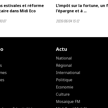
s estivales et réforme
L’impôt sur la fortune, un f
taire dans Midi Eco
l'épargne et à ...
10:07
2026/06/04 15:12
io
Actu
National
s
Régional
mes
International
ces
Politique
Economie
Culture
Mosaique FM