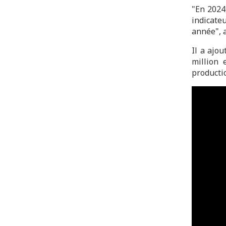
"En 2024
indicate
année", a
Il a ajo
million 
producti