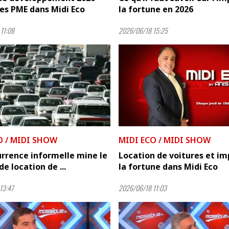
les PME dans Midi Eco
la fortune en 2026
11:08
2026/06/18 15:25
O / MIDI SHOW
MIDI ECO / MIDI SHOW
rrence informelle mine le
Location de voitures et im
de location de ...
la fortune dans Midi Eco
13:47
2026/06/18 11:03