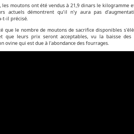
, les moutons ont été vendus à 21,9 dinars le kilogramme et
urs actuels démontrent qu'il n'y aura pas d'augmentat
-t-il précisé.
uté que le nombre de moutons de sacrifice disponibles s'élè
et que leurs prix seront acceptables, vu la baisse des
on ovine qui est due à l'abondance des fourrages.