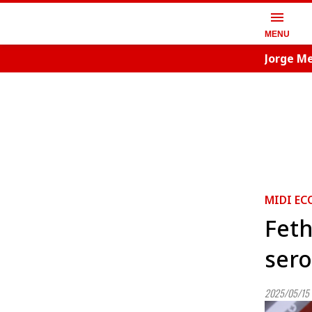
menu
MENU
Jorge Me
MIDI EC
Feth
sero
2025/05/15 