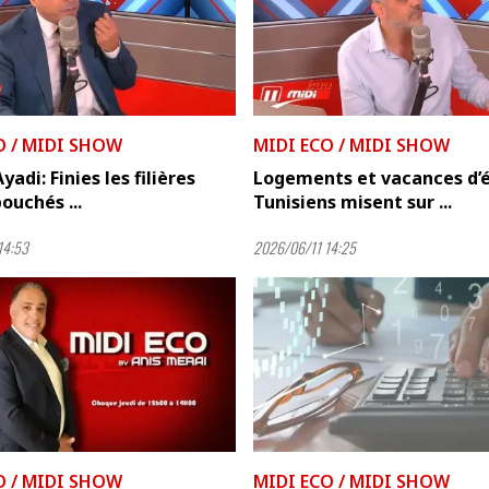
O / MIDI SHOW
MIDI ECO / MIDI SHOW
adi: Finies les filières
Logements et vacances d’é
ouchés ...
Tunisiens misent sur ...
14:53
2026/06/11 14:25
O / MIDI SHOW
MIDI ECO / MIDI SHOW