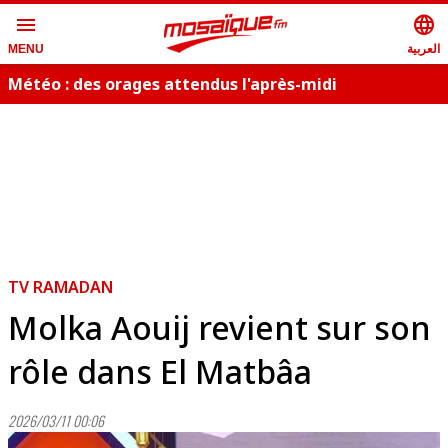
menu
language
العربية
MENU
Météo : des orages attendus l'après-midi
i
TV RAMADAN
Molka Aouij revient sur son
rôle dans El Matbâa
2026/03/11 00:06