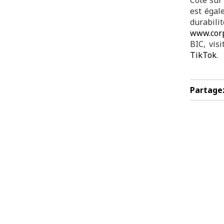
est égal
durabi
www.corp
BIC, vis
TikTok
.
Partage