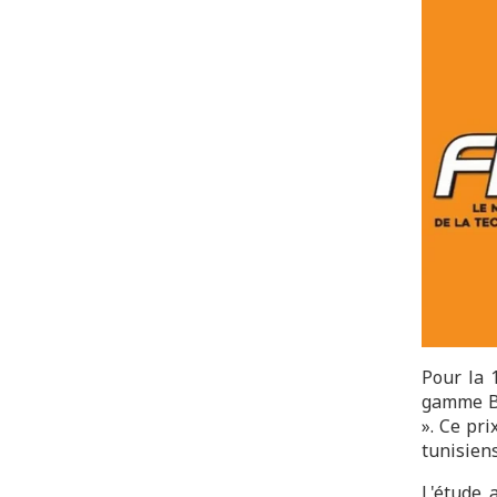
Pour la 
gamme BI
». Ce pr
tunisien
L'étude 