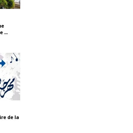
ne
 ...
re de la