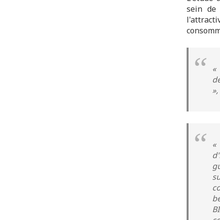
sein de 
l'attrac
consommat
«
d
»,
«
d'
g
s
c
be
B
c