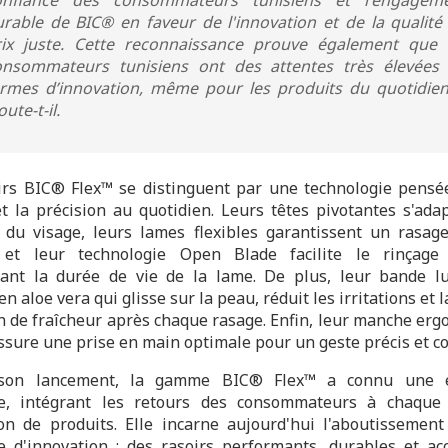
rable de BIC® en faveur de l'innovation et de la qualité
rix juste. Cette reconnaissance prouve également que 
onsommateurs tunisiens ont des attentes très élevées
ermes d’innovation, même pour les produits du quotidien
oute-t-il.
irs BIC® Flex™ se distinguent par une technologie pensé
et la précision au quotidien. Leurs têtes pivotantes s'ada
 du visage, leurs lames flexibles garantissent un rasag
e, et leur technologie Open Blade facilite le rinçage
ant la durée de vie de la lame. De plus, leur bande lu
en aloe vera qui glisse sur la peau, réduit les irritations et 
n de fraîcheur après chaque rasage. Enfin, leur manche er
ssure une prise en main optimale pour un geste précis et co
son lancement, la gamme BIC® Flex™ a connu une é
te, intégrant les retours des consommateurs à chaque 
on de produits. Elle incarne aujourd'hui l'aboutissement
 d'innovation : des rasoirs performants, durables et acc