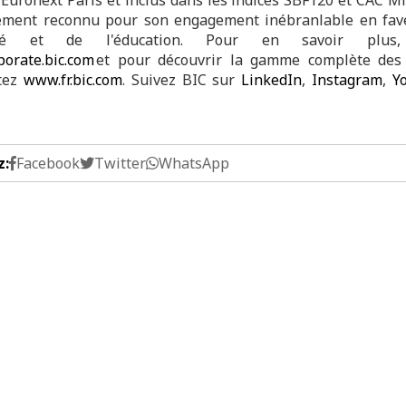
ement reconnu pour son engagement inébranlable en fav
lité et de l'éducation. Pour en savoir plus, 
orate.bic.com
et pour découvrir la gamme complète des 
itez
www.fr.bic.com
. Suivez BIC sur
LinkedIn
,
Instagram
,
Y
z:
Facebook
Twitter
WhatsApp