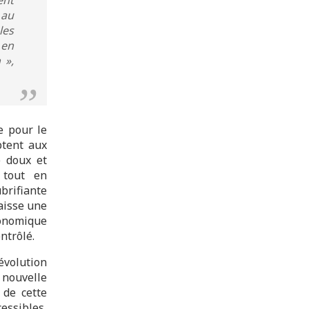
 au
les
 en
 »,
e pour le
ptent aux
e doux et
 tout en
brifiante
laisse une
gonomique
ntrôlé.
volution
nouvelle
 de cette
essibles,