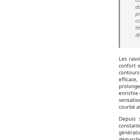
du
p
c
t
aj
Les raso
confort 
contours
efficac
prolonge
enrichie 
sensatio
courbé a
Depuis 
constan
générati
démarche