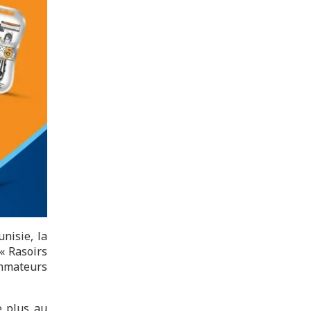
nisie, la
« Rasoirs
ommateurs
e plus au