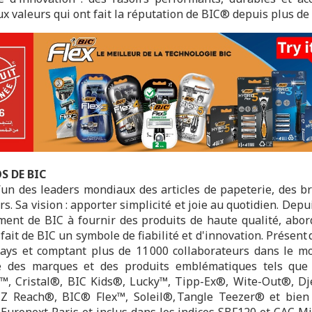
ux valeurs qui ont fait la réputation de BIC® depuis plus de
S DE BIC
l’un des leaders mondiaux des articles de papeterie, des br
rs. Sa vision : apporter simplicité et joie au quotidien. Depu
ment de BIC à fournir des produits de haute qualité, abor
 fait de BIC un symbole de fiabilité et d'innovation. Présent
ays et comptant plus de 11 000 collaborateurs dans le m
e des marques et des produits emblématiques tels que
™, Cristal®, BIC Kids®, Lucky™, Tipp-Ex®, Wite-Out®, D
Z Reach®, BIC® Flex™, Soleil®, Tangle Teezer® et bien 
 Euronext Paris et inclus dans les indices SBF120 et CAC Mi