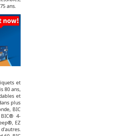
 75 ans.
iquets et
is 80 ans,
dables et
 dans plus
onde, BIC
 BIC® 4-
jeep®, EZ
d'autres.
d 60, BIC