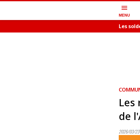
menu
MENU
Les sold
COMMUNI
Les 
de l
2026/03/23 