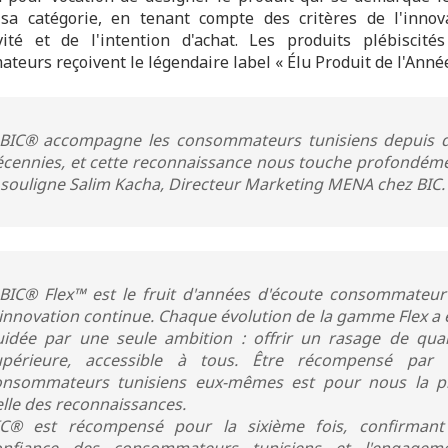
sa catégorie, en tenant compte des critères de l'innov
tivité et de l'intention d'achat. Les produits plébiscité
eurs reçoivent le légendaire label « Élu Produit de l'Année
 BIC® accompagne les consommateurs tunisiens depuis 
écennies, et cette reconnaissance nous touche profondém
 souligne Salim Kacha, Directeur Marketing MENA chez BIC
 BIC® Flex™ est le fruit d'années d'écoute consommateur
innovation continue. Chaque évolution de la gamme Flex a 
uidée par une seule ambition : offrir un rasage de qual
upérieure, accessible à tous. Être récompensé par 
onsommateurs tunisiens eux-mêmes est pour nous la p
lle des reconnaissances.
IC® est récompensé pour la sixième fois, confirmant
onfiance des consommateurs tunisiens et l'engagem