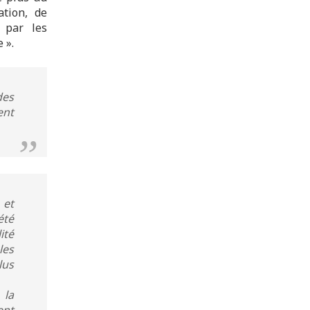
ation, de
s par les
 ».
des
ent
.
 et
été
ité
les
lus
 la
ent