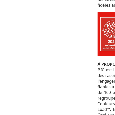
fidèles a
À PROPO
BIC est 
des rasoi
l'engage
fiables a
de 160 p
regroup
Couleurs
Load™, E
Coté sur