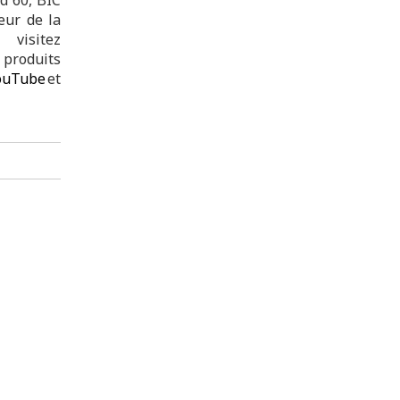
eur de la
visitez
produits
ouTube
et