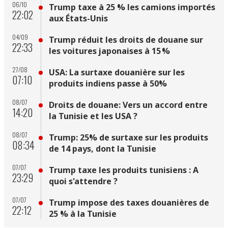
06/10
Trump taxe à 25 % les camions importés
22:02
aux États-Unis
04/09
Trump réduit les droits de douane sur
22:33
les voitures japonaises à 15 %
27/08
USA: La surtaxe douanière sur les
07:10
produits indiens passe à 50%
08/07
Droits de douane: Vers un accord entre
14:20
la Tunisie et les USA ?
08/07
Trump: 25% de surtaxe sur les produits
08:34
de 14 pays, dont la Tunisie
07/07
Trump taxe les produits tunisiens : A
23:29
quoi s'attendre ?
07/07
Trump impose des taxes douanières de
22:12
25 % à la Tunisie