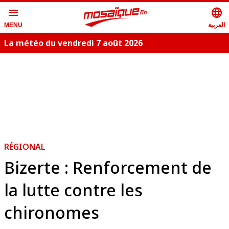
menu
language
العربية
MENU
La météo du vendredi 7 août 2026
RÉGIONAL
Bizerte : Renforcement de
la lutte contre les
chironomes