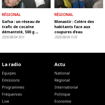
RÉGIONAL
RÉGIONAL
Gafsa : un réseau de
Monastir : Colère des
trafic de cocaïne
habitants face aux
démantelé, 500 g ...
coupures d’eau
2026/08/04 19:11
2026/08/04 17:20
La radio
Actu
Equipes
National
Emissions
Régional
Programmes
International
Fréquences
Politique
Live
Economie