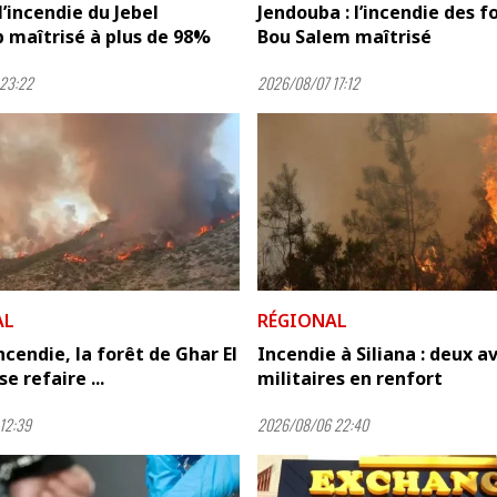
 l’incendie du Jebel
Jendouba : l’incendie des f
 maîtrisé à plus de 98%
Bou Salem maîtrisé
23:22
2026/08/07 17:12
AL
RÉGIONAL
incendie, la forêt de Ghar El
Incendie à Siliana : deux a
e refaire ...
militaires en renfort
12:39
2026/08/06 22:40