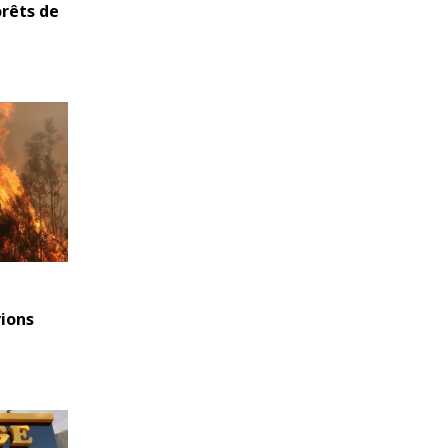
orêts de
vions