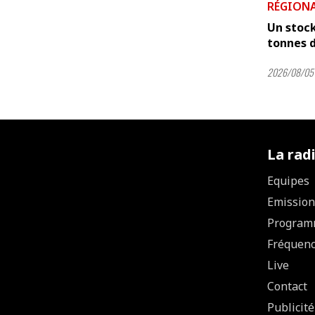
RÉGION
Un stock
tonnes 
2026/08/05 
La rad
Equipes
Emission
Program
Fréquen
Live
Contact
Publicité