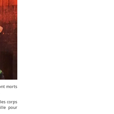
ont morts
.
les corps
ille pour