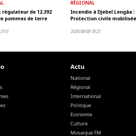
AL
RÉGIONAL
 régulateur de 12.392
Incendie à Djebel Lengâa : 
de pommes de terre
Protection civile mobilisé
21:17
2026/08/05 19:22
io
Actu
National
s
Régional
mes
International
ces
Politique
Economie
Culture
Mosaique FM