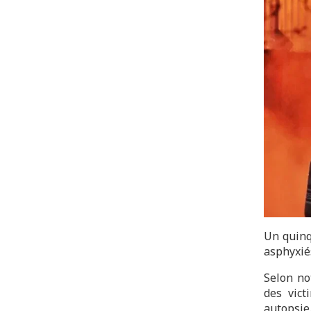
Un quinq
asphyxiés
Selon no
des vict
autopsie