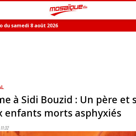
o du samedi 8 août 2026
AL
e à Sidi Bouzid : Un père et 
 enfants morts asphyxiés
11:32