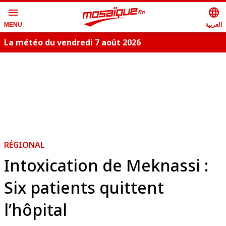
menu
language
العربية
MENU
La météo du vendredi 7 août 2026
RÉGIONAL
Intoxication de Meknassi :
Six patients quittent
l’hôpital