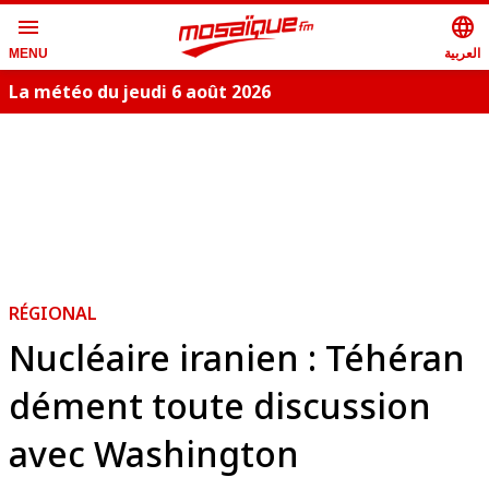
menu
language
العربية
MENU
La météo du jeudi 6 août 2026
RÉGIONAL
Nucléaire iranien : Téhéran
dément toute discussion
avec Washington