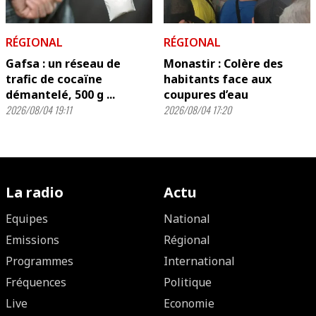
RÉGIONAL
RÉGIONAL
Gafsa : un réseau de
Monastir : Colère des
trafic de cocaïne
habitants face aux
démantelé, 500 g ...
coupures d’eau
2026/08/04 19:11
2026/08/04 17:20
La radio
Actu
Equipes
National
Emissions
Régional
Programmes
International
Fréquences
Politique
Live
Economie