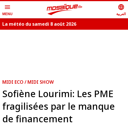
menu
language
العربية
MENU
La météo du samedi 8 août 2026
S
MIDI ECO / MIDI SHOW
Sofiène Lourimi: Les PME
fragilisées par le manque
de financement