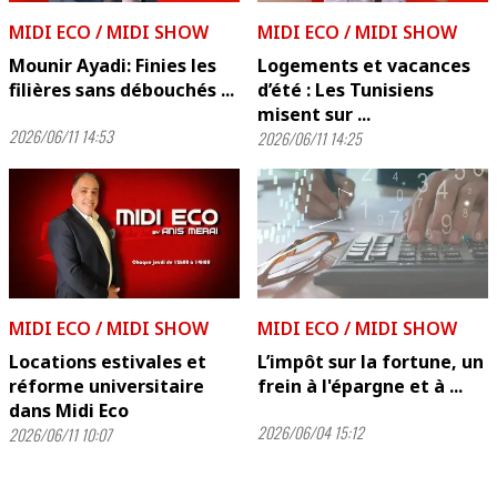
MIDI ECO / MIDI SHOW
MIDI ECO / MIDI SHOW
Mounir Ayadi: Finies les
Logements et vacances
filières sans débouchés ...
d’été : Les Tunisiens
misent sur ...
2026/06/11 14:53
2026/06/11 14:25
MIDI ECO / MIDI SHOW
MIDI ECO / MIDI SHOW
Locations estivales et
L’impôt sur la fortune, un
réforme universitaire
frein à l'épargne et à ...
dans Midi Eco
2026/06/04 15:12
2026/06/11 10:07