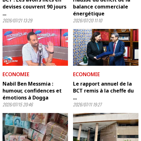
devises couvrent 90 jours
balance commerciale
...
énergétique
2026/07/21 13:29
2026/07/20 11:10
ECONOMIE
ECONOMIE
Nabil Ben Messmia :
Le rapport annuel de la
humour, confidences et
BCT remis à la cheffe du
émotions à Dogga
...
2026/07/15 20:46
2026/07/11 19:27