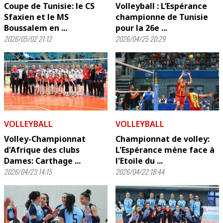
Coupe de Tunisie: le CS
Volleyball : L’Espérance
Sfaxien et le MS
championne de Tunisie
Boussalem en ...
pour la 26e ...
2026/05/02 21:12
2026/04/25 20:29
VOLLEYBALL
VOLLEYBALL
Volley-Championnat
Championnat de volley:
d'Afrique des clubs
L'Espérance mène face à
Dames: Carthage ...
l'Etoile du ...
2026/04/23 14:15
2026/04/22 18:44