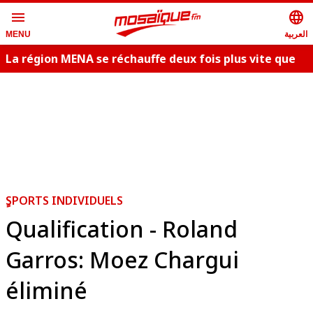
menu
language
العربية
MENU
La région MENA se réchauffe deux fois plus vite que
la moyenne
ٍSPORTS INDIVIDUELS
Qualification - Roland
Garros: Moez Chargui
éliminé