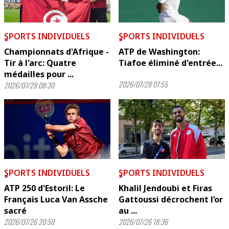
ٍSPORTS INDIVIDUELS
ٍSPORTS INDIVIDUELS
Championnats d'Afrique -
ATP de Washington:
Tir à l'arc: Quatre
Tiafoe éliminé d'entrée...
médailles pour ...
2026/07/28 07:55
2026/07/29 08:30
ٍSPORTS INDIVIDUELS
ٍSPORTS INDIVIDUELS
ATP 250 d'Estoril: Le
Khalil Jendoubi et Firas
Français Luca Van Assche
Gattoussi décrochent l’or
sacré
au ...
2026/07/26 20:50
2026/07/26 18:36