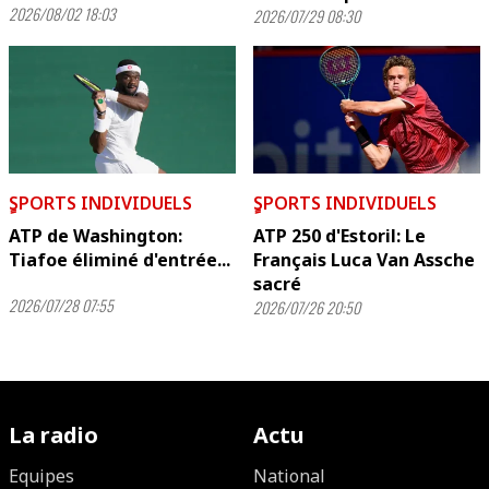
2026/08/02 18:03
2026/07/29 08:30
ٍSPORTS INDIVIDUELS
ٍSPORTS INDIVIDUELS
ATP de Washington:
ATP 250 d'Estoril: Le
Tiafoe éliminé d'entrée...
Français Luca Van Assche
sacré
2026/07/28 07:55
2026/07/26 20:50
La radio
Actu
Equipes
National