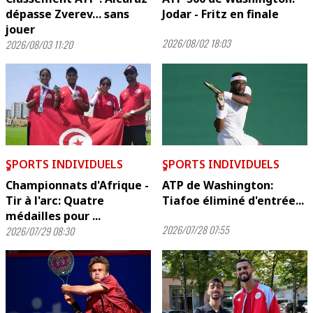
dépasse Zverev… sans
Jodar - Fritz en finale
jouer
2026/08/02 18:03
2026/08/03 11:20
ٍSPORTS INDIVIDUELS
ٍSPORTS INDIVIDUELS
Championnats d'Afrique -
ATP de Washington:
Tir à l'arc: Quatre
Tiafoe éliminé d'entrée...
médailles pour ...
2026/07/28 07:55
2026/07/29 08:30