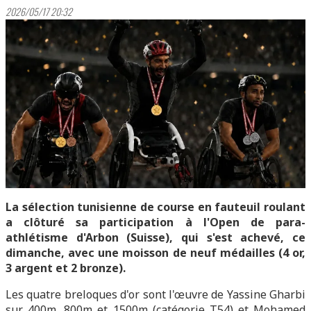
2026/05/17 20:32
La sélection tunisienne de course en fauteuil roulant
a clôturé sa participation à l'Open de para-
athlétisme d'Arbon (Suisse), qui s'est achevé, ce
dimanche, avec une moisson de neuf médailles (4 or,
3 argent et 2 bronze).
Les quatre breloques d'or sont l'œuvre de Yassine Gharbi
sur 400m, 800m et 1500m (catégorie T54) et Mohamed