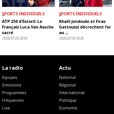
ٍSPORTS INDIVIDUELS
ٍSPORTS INDIVIDUELS
ATP 250 d'Estoril: Le
Khalil Jendoubi et Firas
Français Luca Van Assche
Gattoussi décrochent l’or
sacré
au ...
2026/07/26 20:50
2026/07/26 18:36
La radio
Actu
Equipes
National
Emissions
Régional
Programmes
International
Fréquences
Politique
Live
Economie