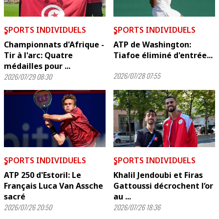
ٍSPORTS INDIVIDUELS
ٍSPORTS INDIVIDUELS
Championnats d'Afrique -
ATP de Washington:
Tir à l'arc: Quatre
Tiafoe éliminé d'entrée...
médailles pour ...
2026/07/28 07:55
2026/07/29 08:30
ٍSPORTS INDIVIDUELS
ٍSPORTS INDIVIDUELS
ATP 250 d'Estoril: Le
Khalil Jendoubi et Firas
Français Luca Van Assche
Gattoussi décrochent l’or
sacré
au ...
2026/07/26 20:50
2026/07/26 18:36