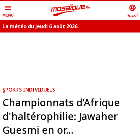
menu
language
العربية
MENU
La météo du jeudi 6 août 2026
ٍSPORTS INDIVIDUELS
Championnats d’Afrique
d'haltérophilie: Jawaher
Guesmi en or...