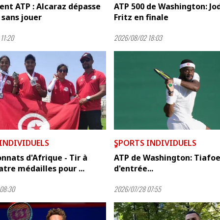
ent ATP : Alcaraz dépasse
ATP 500 de Washington: Jod
sans jouer
Fritz en finale
11:20
2026/08/02 18:03
 INDIVIDUELS
ٍSPORTS INDIVIDUELS
nats d'Afrique - Tir à
ATP de Washington: Tiafoe
atre médailles pour ...
d'entrée...
08:30
2026/07/28 07:55