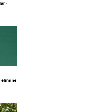
ar -
 éliminé