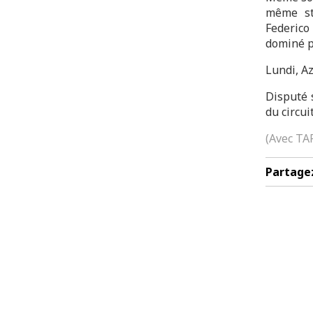
même sta
Federico
dominé pa
Lundi, Az
Disputé s
du circui
(Avec TA
Partage