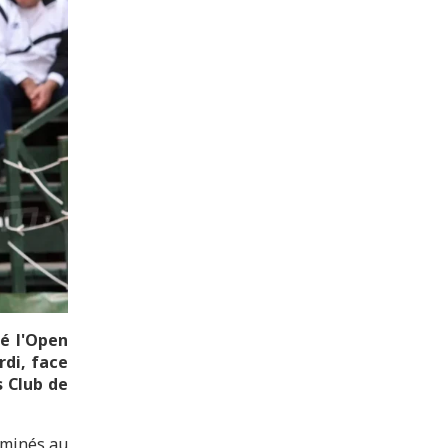
té l'Open
rdi, face
s Club de
iminés au