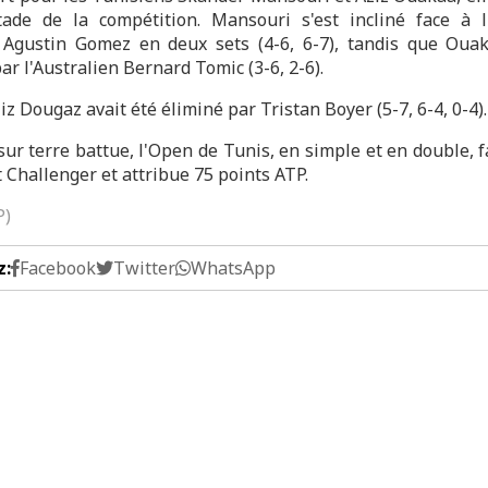
de de la compétition. Mansouri s'est incliné face à l
 Agustin Gomez en deux sets (4-6, 6-7), tandis que Oua
r l'Australien Bernard Tomic (3-6, 2-6).
iz Dougaz avait été éliminé par Tristan Boyer (5-7, 6-4, 0-4).
ur terre battue, l'Open de Tunis, en simple et en double, f
t Challenger et attribue 75 points ATP.
P)
z:
Facebook
Twitter
WhatsApp