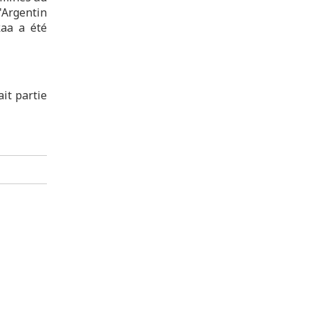
'Argentin
kaa a été
ait partie