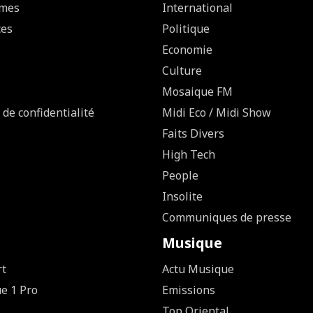
mes
International
ces
Politique
Economie
Culture
Mosaique FM
 de confidentialité
Midi Eco / Midi Show
Faits Divers
High Tech
People
Insolite
Communiques de presse
Musique
rt
Actu Musique
ue 1 Pro
Emissions
Top Oriental