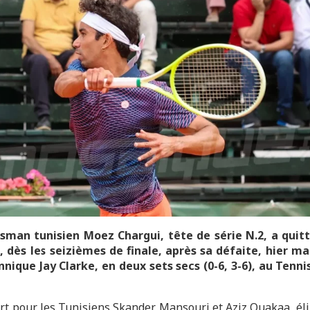
sman tunisien Moez Chargui, tête de série N.2, a quit
, dès les seizièmes de finale, après sa défaite, hier ma
nnique Jay Clarke, en deux sets secs (0-6, 3-6), au Tenni
t pour les Tunisiens Skander Mansouri et Aziz Ouakaa, él