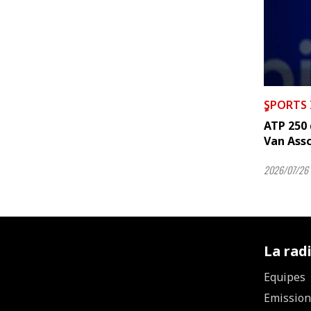
ٍSPORTS
ATP 250 
Van Ass
2026/07/26 
La rad
Equipes
Emission