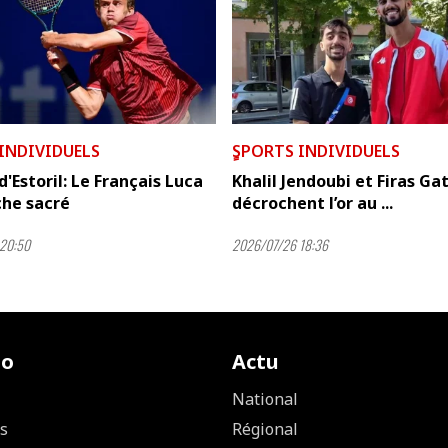
 INDIVIDUELS
ٍSPORTS INDIVIDUELS
d'Estoril: Le Français Luca
Khalil Jendoubi et Firas Ga
che sacré
décrochent l’or au ...
20:50
2026/07/26 18:36
io
Actu
National
s
Régional