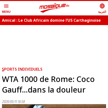
menu
language
العربية
MENU
Amical : Le Club Africain domine l’US Carthaginoise
B
(5-0)
ٍSPORTS INDIVIDUELS
WTA 1000 de Rome: Coco
Gauff...dans la douleur
2026/05/11 16:58