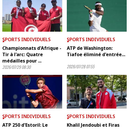
ٍSPORTS INDIVIDUELS
ٍSPORTS INDIVIDUELS
Championnats d'Afrique -
ATP de Washington:
Tir à l'arc: Quatre
Tiafoe éliminé d'entrée...
médailles pour ...
2026/07/28 07:55
2026/07/29 08:30
ٍSPORTS INDIVIDUELS
ٍSPORTS INDIVIDUELS
ATP 250 d'Estoril: Le
Khalil Jendoubi et Firas