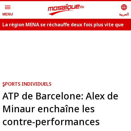
menu
language
العربية
MENU
La région MENA se réchauffe deux fois plus vite que
la moyenne
ٍSPORTS INDIVIDUELS
ATP de Barcelone: Alex de
Minaur enchaîne les
contre-performances