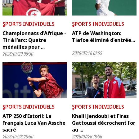
ٍSPORTS INDIVIDUELS
ٍSPORTS INDIVIDUELS
Championnats d'Afrique -
ATP de Washington:
Tir à l'arc: Quatre
Tiafoe éliminé d'entrée...
médailles pour ...
2026/07/28 07:55
2026/07/29 08:30
ٍSPORTS INDIVIDUELS
ٍSPORTS INDIVIDUELS
ATP 250 d'Estoril: Le
Khalil Jendoubi et Firas
Français Luca Van Assche
Gattoussi décrochent l’or
sacré
au ...
2026/07/26 20:50
2026/07/26 18:36