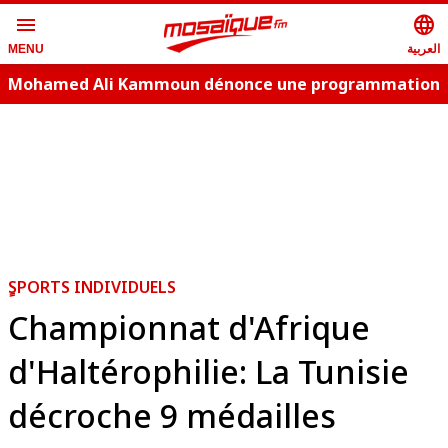
menu
language
العربية
MENU
Mohamed Ali Kammoun dénonce une programmation
estivale copie conforme
ٍSPORTS INDIVIDUELS
Championnat d'Afrique
d'Haltérophilie: La Tunisie
décroche 9 médailles