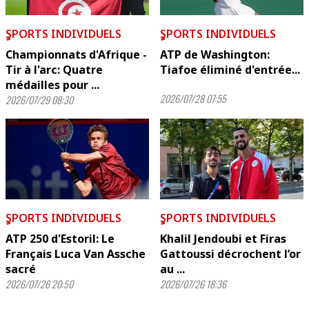
ٍSPORTS INDIVIDUELS
ٍSPORTS INDIVIDUELS
Championnats d'Afrique -
ATP de Washington:
Tir à l'arc: Quatre
Tiafoe éliminé d'entrée...
médailles pour ...
2026/07/28 07:55
2026/07/29 08:30
ٍSPORTS INDIVIDUELS
ٍSPORTS INDIVIDUELS
ATP 250 d'Estoril: Le
Khalil Jendoubi et Firas
Français Luca Van Assche
Gattoussi décrochent l’or
sacré
au ...
2026/07/26 20:50
2026/07/26 18:36