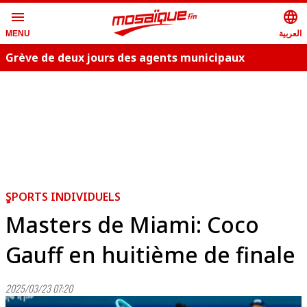
menu
language
العربية
MENU
Grève de deux jours des agents municipaux
S
ٍSPORTS INDIVIDUELS
Masters de Miami: Coco
Gauff en huitième de finale
2025/03/23 07:20