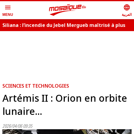
menu
language
العربية
MENU
Siliana : l’incendie du Jebel Mergueb maîtrisé à plus
de 98%
SCIENCES ET TECHNOLOGIES
Artémis II : Orion en orbite
lunaire...
2026/04/06 09:35