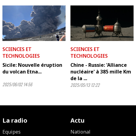
SCIENCES ET
SCIENCES ET
TECHNOLOGIES
TECHNOLOGIES
Sicile: Nouvelle éruption
Chine - Russie: 'Alliance
du volcan Etna...
nucléaire' à 385 mille Km
de la ...
2025/06/02 14:56
2025/05/13 12:22
La radio
Actu
Equipes
National