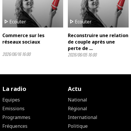
play_arrow
play_arrow
Ecouter
Ecouter
Commerce sur les
Reconstruire une relation
réseaux sociaux
de couple après une
perte de ...
2026/06/16 16:00
2026/06/05 16:00
La radio
Actu
Equipes
National
Emissions
Régional
Programmes
International
Fréquences
Politique