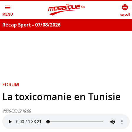
menu
language
العربية
MENU
Récap Sport - 07/08/2026
FORUM
La toxicomanie en Tunisie
2026/05/12 16:00