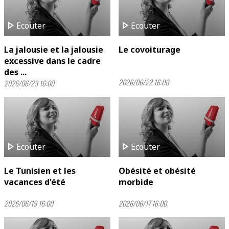
play_arrow
play_arrow
Ecouter
Ecouter
La jalousie et la jalousie
Le covoiturage
excessive dans le cadre
des ...
2026/06/22 16:00
2026/06/23 16:00
play_arrow
play_arrow
Ecouter
Ecouter
Le Tunisien et les
Obésité et obésité
vacances d'été
morbide
2026/06/19 16:00
2026/06/17 16:00