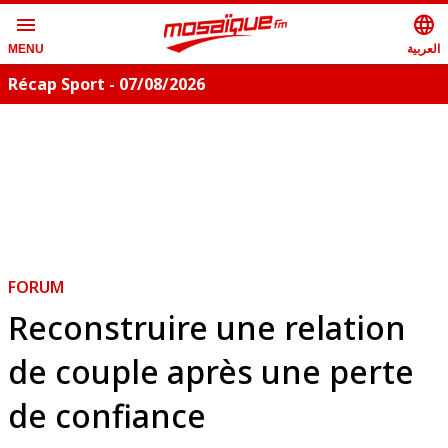
menu
language
العربية
MENU
Récap Sport - 07/08/2026
FORUM
Reconstruire une relation
de couple après une perte
de confiance