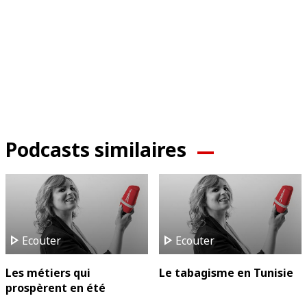
Podcasts similaires
play_arrow
play_arrow
Ecouter
Ecouter
Les métiers qui
Le tabagisme en Tunisie
prospèrent en été