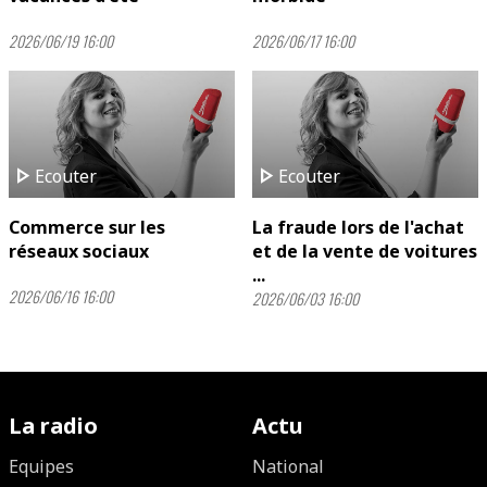
2026/06/19 16:00
2026/06/17 16:00
play_arrow
play_arrow
Ecouter
Ecouter
Commerce sur les
La fraude lors de l'achat
réseaux sociaux
et de la vente de voitures
...
2026/06/16 16:00
2026/06/03 16:00
La radio
Actu
Equipes
National