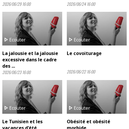
2026/06/29 16:00
2026/06/24 16:00
play_arrow
play_arrow
Ecouter
Ecouter
La jalousie et la jalousie
Le covoiturage
excessive dans le cadre
des ...
2026/06/22 16:00
2026/06/23 16:00
play_arrow
play_arrow
Ecouter
Ecouter
Le Tunisien et les
Obésité et obésité
vacances d'été
morbide