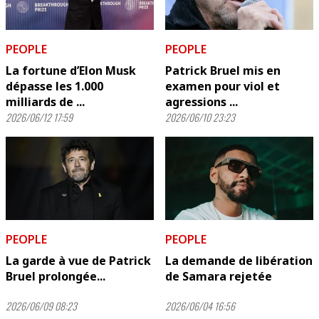
PEOPLE
PEOPLE
La fortune d’Elon Musk
Patrick Bruel mis en
dépasse les 1.000
examen pour viol et
milliards de ...
agressions ...
2026/06/12 17:59
2026/06/10 23:23
PEOPLE
PEOPLE
La garde à vue de Patrick
La demande de libération
Bruel prolongée...
de Samara rejetée
2026/06/09 08:23
2026/06/04 16:56