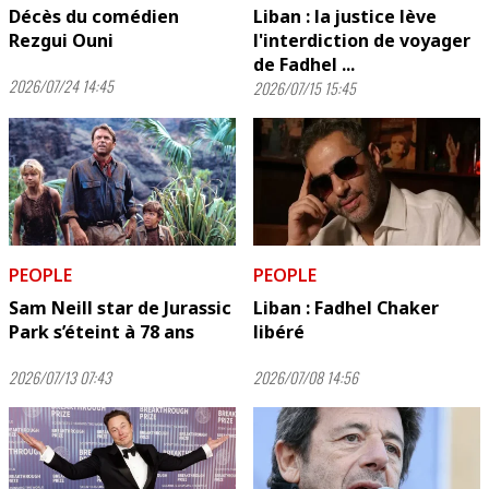
Décès du comédien
Liban : la justice lève
Rezgui Ouni
l'interdiction de voyager
de Fadhel ...
2026/07/24 14:45
2026/07/15 15:45
PEOPLE
PEOPLE
Sam Neill star de Jurassic
Liban : Fadhel Chaker
Park s’éteint à 78 ans
libéré
2026/07/13 07:43
2026/07/08 14:56