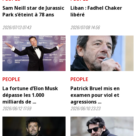
Sam Neill star de Jurassic
Liban : Fadhel Chaker
Park s’éteint à 78 ans
libéré
2026/07/13 07:43
2026/07/08 14:56
PEOPLE
PEOPLE
La fortune d’Elon Musk
Patrick Bruel mis en
dépasse les 1.000
examen pour viol et
milliards de ...
agressions ...
2026/06/12 17:59
2026/06/10 23:23