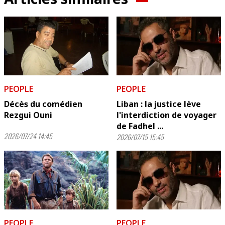
PEOPLE
PEOPLE
Décès du comédien
Liban : la justice lève
Rezgui Ouni
l'interdiction de voyager
de Fadhel ...
2026/07/24 14:45
2026/07/15 15:45
PEOPLE
PEOPLE