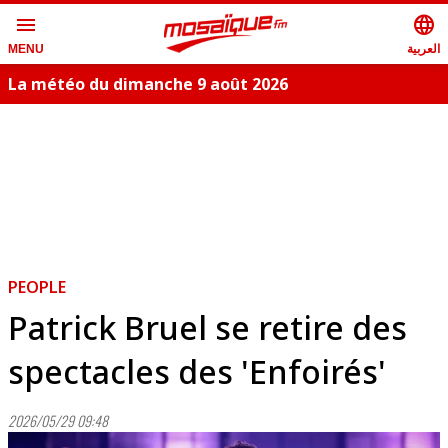
menu
language
العربية
MENU
La météo du dimanche 9 août 2026
PEOPLE
Patrick Bruel se retire des
spectacles des 'Enfoirés'
2026/05/29 09:48