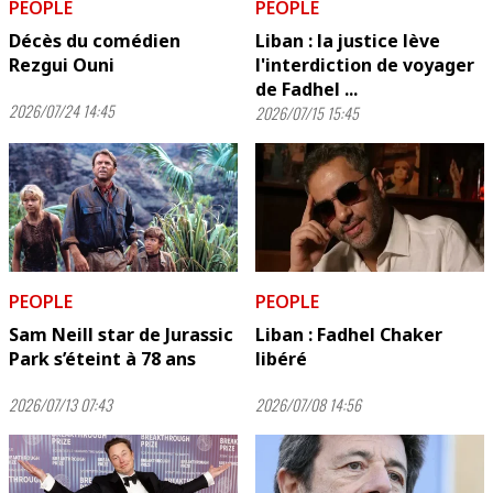
PEOPLE
PEOPLE
Décès du comédien
Liban : la justice lève
Rezgui Ouni
l'interdiction de voyager
de Fadhel ...
2026/07/24 14:45
2026/07/15 15:45
PEOPLE
PEOPLE
Sam Neill star de Jurassic
Liban : Fadhel Chaker
Park s’éteint à 78 ans
libéré
2026/07/13 07:43
2026/07/08 14:56