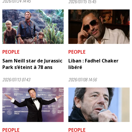
2026/07/24 14:45
2026/07/15 15:45
PEOPLE
PEOPLE
Sam Neill star de Jurassic
Liban : Fadhel Chaker
Park s’éteint à 78 ans
libéré
2026/07/13 07:43
2026/07/08 14:56
PEOPLE
PEOPLE