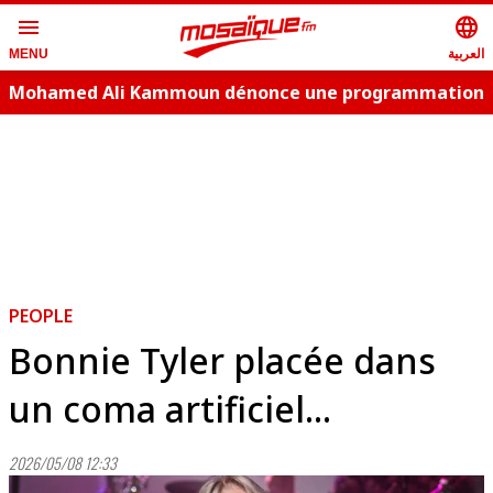
menu
language
العربية
MENU
Mohamed Ali Kammoun dénonce une programmation
estivale copie conforme
PEOPLE
Bonnie Tyler placée dans
un coma artificiel...
2026/05/08 12:33