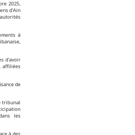
bre 2025,
ens d'Aïn
autorités
tements à
ibanaise,
s d'avoir
affiliées
fisance de
 tribunal
cipation
dans les
ace à des