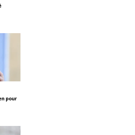
é
en pour