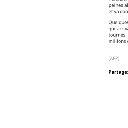
peines al
et va don
Quelques
qui arri
tournés
millions
(AFP)
Partage