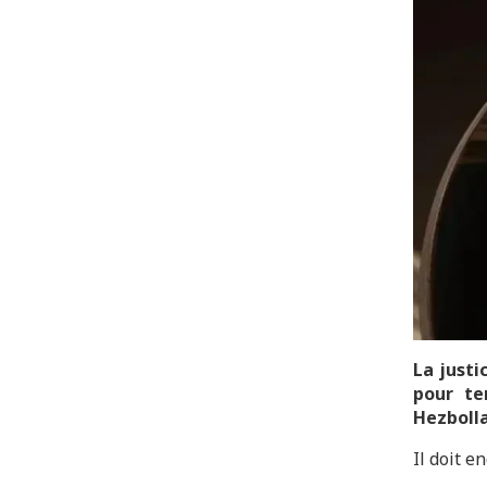
La justi
pour te
Hezbolla
Il doit e