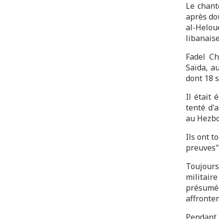
Le chant
après do
al-Helou
libanaise
Fadel Ch
Saïda, a
dont 18 s
Il était
tenté d'
au Hezbo
Ils ont t
preuves",
Toujours
militai
présumé
affronte
Pendant 