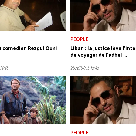
PEOPLE
u comédien Rezgui Ouni
Liban : la justice lève l'int
de voyager de Fadhel ...
14:45
2026/07/15 15:45
PEOPLE