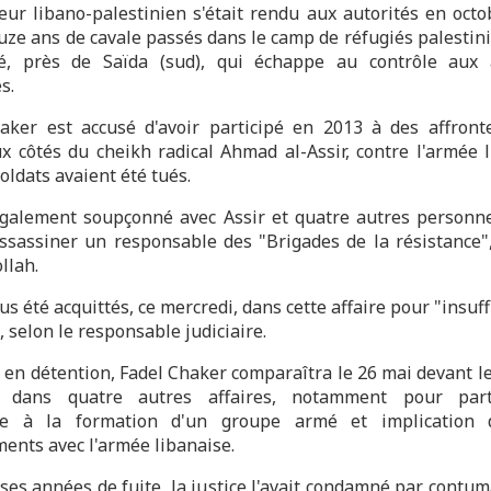
eur libano-palestinien s'était rendu aux autorités en octo
uze ans de cavale passés dans le camp de réfugiés palestini
é, près de Saïda (sud), qui échappe au contrôle aux 
s.
aker est accusé d'avoir participé en 2013 à des affron
ux côtés du cheikh radical Ahmad al-Assir, contre l'armée l
oldats avaient été tués.
 également soupçonné avec Assir et quatre autres personne
assassiner un responsable des "Brigades de la résistance", 
llah.
ous été acquittés, ce mercredi, dans cette affaire pour "insuf
 selon le responsable judiciaire.
 en détention, Fadel Chaker comparaîtra le 26 mai devant le
re dans quatre autres affaires, notamment pour parti
e à la formation d'un groupe armé et implication 
ments avec l'armée libanaise.
ses années de fuite, la justice l'avait condamné par contum