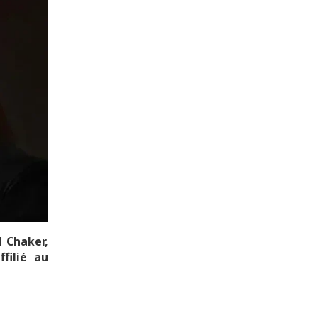
l Chaker,
filié au