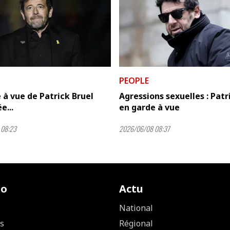
PEOPLE
 à vue de Patrick Bruel
Agressions sexuelles : Patr
e...
en garde à vue
 08:23
2026/06/08 08:37
io
Actu
National
s
Régional