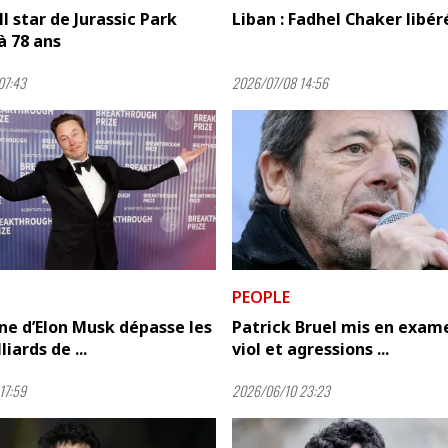
l star de Jurassic Park
Liban : Fadhel Chaker libér
 à 78 ans
07:43
2026/07/08 14:56
PEOPLE
ne d’Elon Musk dépasse les
Patrick Bruel mis en exam
liards de ...
viol et agressions ...
17:59
2026/06/10 23:23