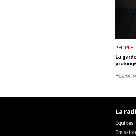
PEOPLE
La garde
prolongé
2026/06/09
La rad
Equipes
Emission