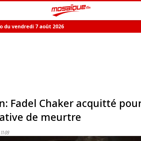
 du vendredi 7 août 2026
n: Fadel Chaker acquitté pou
ative de meurtre
11:09