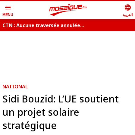
menu
language
العربية
MENU
CTN : Aucune traversée annulée...
NATIONAL
Sidi Bouzid: L’UE soutient
un projet solaire
stratégique