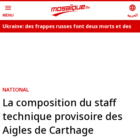
menu
language
العربية
MENU
Ukraine: des frappes russes font deux morts et des
dizaines de blessés
NATIONAL
La composition du staff
technique provisoire des
Aigles de Carthage