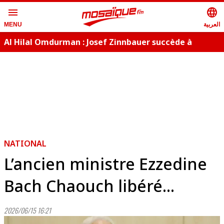
menu
language
العربية
MENU
Al Hilal Omdurman : Josef Zinnbauer succède à
Laurențiu Reghecampf
NATIONAL
L’ancien ministre Ezzedine
Bach Chaouch libéré...
2026/06/15 16:21