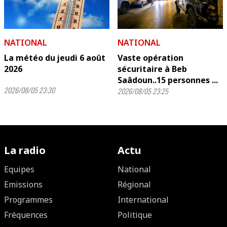
NATIONAL
NATIONAL
La météo du jeudi 6 août
Vaste opération
2026
sécuritaire à Beb
Saâdoun..15 personnes ...
2026/08/05 23:30
2026/08/05 23:25
La radio
Actu
Equipes
National
Emissions
Régional
Programmes
International
Fréquences
Politique