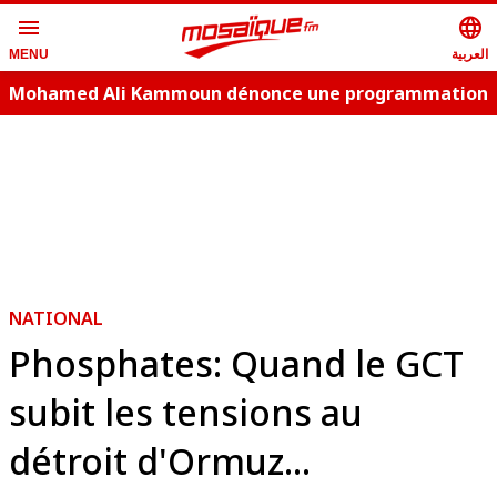
menu
language
العربية
MENU
Mohamed Ali Kammoun dénonce une programmation
estivale copie conforme
NATIONAL
Phosphates: Quand le GCT
subit les tensions au
détroit d'Ormuz...