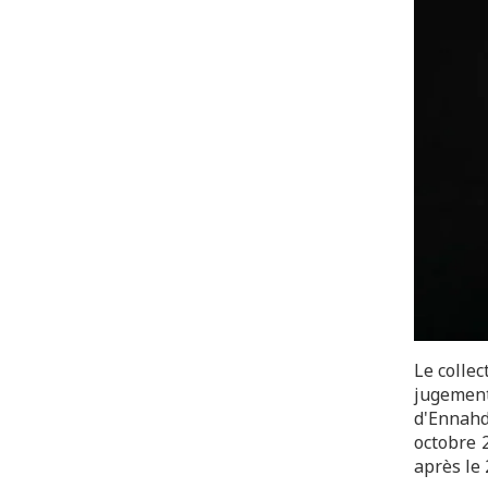
Le colle
jugement
d'Ennahd
octobre 
après le 