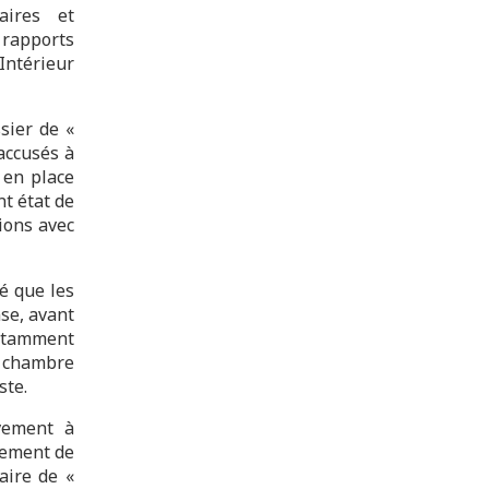
aires et
 rapports
’Intérieur
sier de «
 accusés à
 en place
nt état de
ions avec
é que les
se, avant
notamment
« chambre
ste.
ivement à
ssement de
aire de «