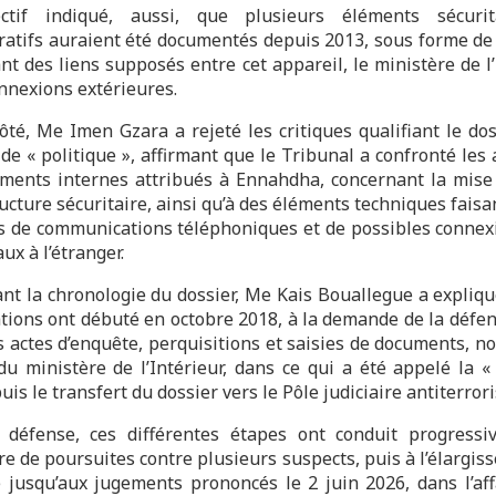
ectif indiqué, aussi, que plusieurs éléments sécurit
ratifs auraient été documentés depuis 2013, sous forme de
nt des liens supposés entre cet appareil, le ministère de l
onnexions extérieures.
ôté, Me Imen Gzara a rejeté les critiques qualifiant le dos
 de « politique », affirmant que le Tribunal a confronté les
ments internes attribués à Ennahdha, concernant la mise
ucture sécuritaire, ainsi qu’à des éléments techniques faisa
s de communications téléphoniques et de possibles connex
ux à l’étranger.
nt la chronologie du dossier, Me Kais Bouallegue a expliqu
ations ont débuté en octobre 2018, à la demande de la défen
s actes d’enquête, perquisitions et saisies de documents, 
du ministère de l’Intérieur, dans ce qui a été appelé la 
puis le transfert du dossier vers le Pôle judiciaire antiterrori
 défense, ces différentes étapes ont conduit progress
re de poursuites contre plusieurs suspects, puis à l’élargi
e jusqu’aux jugements prononcés le 2 juin 2026, dans l’aff