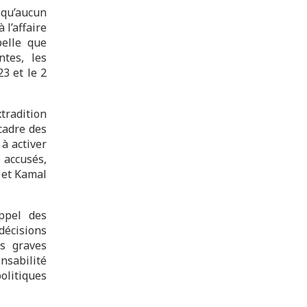
 qu’aucun
 l’affaire
pelle que
tes, les
3 et le 2
xtradition
cadre des
 à activer
 accusés,
 et Kamal
ppel des
écisions
es graves
nsabilité
olitiques