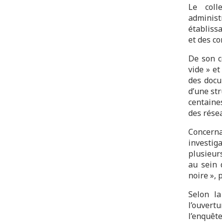
Le coll
administ
établissa
et des c
De son c
vide » et
des docu
d’une str
centaine
des résea
Concerna
investig
plusieur
au sein 
noire », 
Selon la
l’ouvertu
l’enquêt