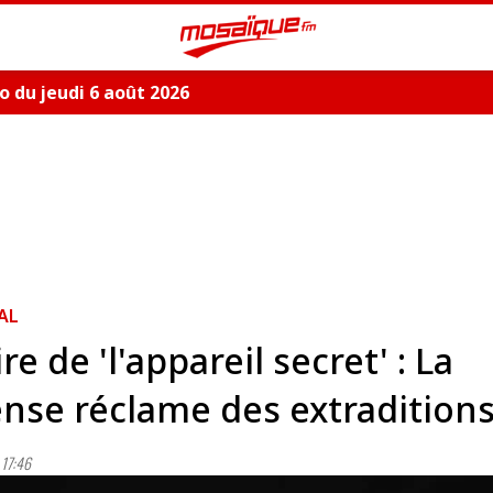
 du jeudi 6 août 2026
AL
ire de 'l'appareil secret' : La
nse réclame des extradition
17:46