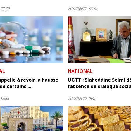
 23:30
2026/08/05 23:25
AL
NATIONAL
ppelle à revoir la hausse
UGTT : Slaheddine Selmi 
de certains ...
l’absence de dialogue socia
18:53
2026/08/05 15:12