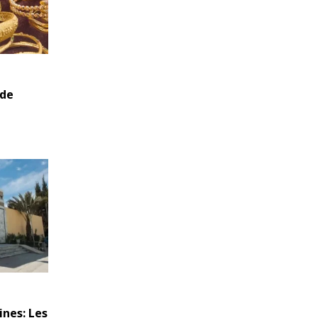
 de
ines: Les