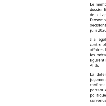
Le membr
dossier l
de « l'a
l’ensem
décision
juin 2026
Il a, éga
contre p
affaires 
les méca
figurent
Al Ifi.
La défe
jugemen
confirme
portant 
politiqu
survenus