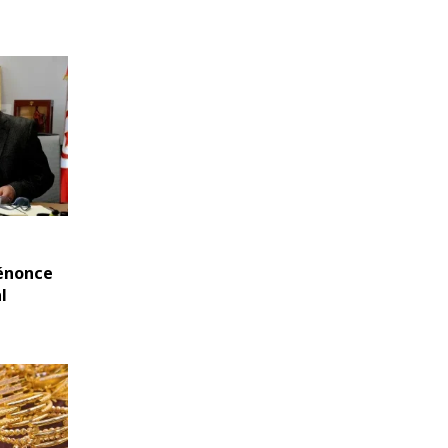
dénonce
l