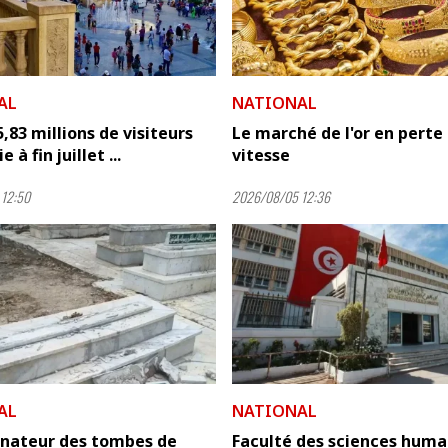
AL
NATIONAL
5,83 millions de visiteurs
Le marché de l'or en perte
 à fin juillet ...
vitesse
12:50
2026/08/05 12:36
AL
NATIONAL
anateur des tombes de
Faculté des sciences huma