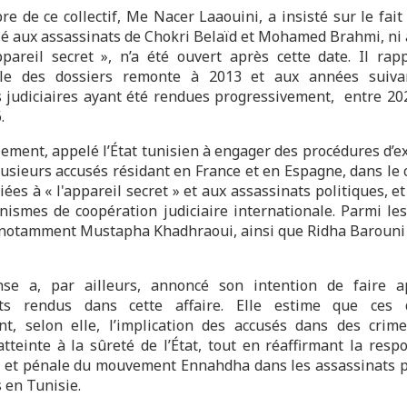
e de ce collectif, Me Nacer Laaouini, a insisté sur le fait
ié aux assassinats de Chokri Belaïd et Mohamed Brahmi, ni à
ppareil secret », n’a été ouvert après cette date. Il rap
ble des dossiers remonte à 2013 et aux années suivan
s judiciaires ayant été rendues progressivement, entre 202
.
lement, appelé l’État tunisien à engager des procédures d’e
lusieurs accusés résidant en France et en Espagne, dans le 
liées à « l'appareil secret » et aux assassinats politiques, et
nismes de coopération judiciaire internationale. Parmi les
 notamment Mustapha Khadhraoui, ainsi que Ridha Barouni
nse a, par ailleurs, annoncé son intention de faire a
ts rendus dans cette affaire. Elle estime que ces d
nt, selon elle, l’implication des accusés dans des crim
atteinte à la sûreté de l’État, tout en réaffirmant la respo
e et pénale du mouvement Ennahdha dans les assassinats p
 en Tunisie.