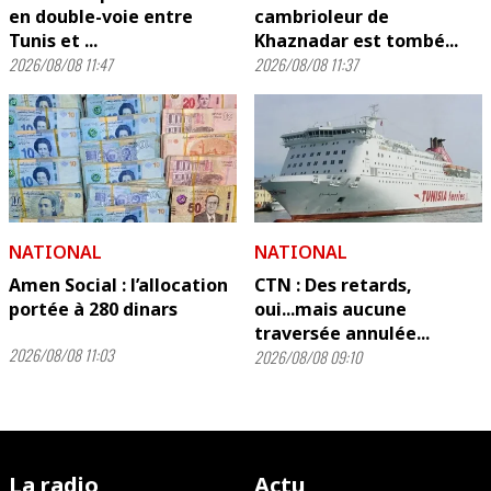
en double-voie entre
cambrioleur de
Tunis et ...
Khaznadar est tombé...
2026/08/08 11:47
2026/08/08 11:37
NATIONAL
NATIONAL
Amen Social : l’allocation
CTN : Des retards,
portée à 280 dinars
oui...mais aucune
traversée annulée...
2026/08/08 11:03
2026/08/08 09:10
La radio
Actu