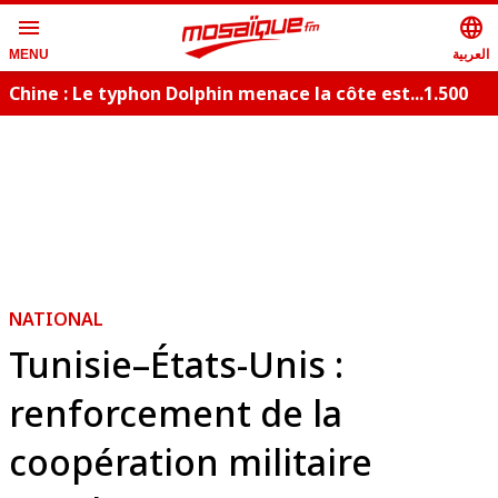
menu
language
العربية
MENU
Chine : Le typhon Dolphin menace la côte est...1.500
vols annulés
NATIONAL
Tunisie–États-Unis :
renforcement de la
coopération militaire