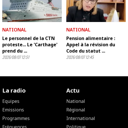
NATIONAL
NATIONAL
Le personnel de la CTN
Pension alimentaire :
proteste... Le 'Carthage'
Appel à la révision du
prend du ...
Code du statut ...
2026/08/07 12:51
2026/08/07 12:45
La radio
Actu
Equipes
National
Emissions
Régional
Programmes
International
Fréquences
Politique