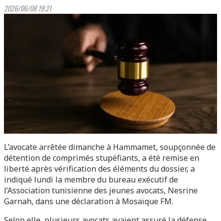
2026/06/08 19:21
L’avocate arrêtée dimanche à Hammamet, soupçonnée de
détention de comprimés stupéfiants, a été remise en
liberté après vérification des éléments du dossier, a
indiqué lundi la membre du bureau exécutif de
l’Association tunisienne des jeunes avocats, Nesrine
Garnah, dans une déclaration à Mosaïque FM.
Selon elle, plusieurs avocats avaient assuré la défense