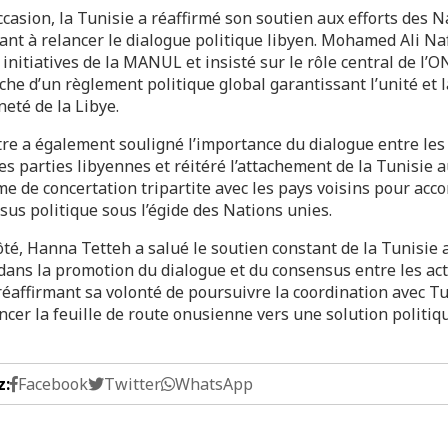
ccasion, la Tunisie a réaffirmé son soutien aux efforts des N
ant à relancer le dialogue politique libyen. Mohamed Ali Naf
 initiatives de la MANUL et insisté sur le rôle central de l’
che d’un règlement politique global garantissant l’unité et l
eté de la Libye.
tre a également souligné l’importance du dialogue entre les
es parties libyennes et réitéré l’attachement de la Tunisie 
e de concertation tripartite avec les pays voisins pour ac
sus politique sous l’égide des Nations unies.
té, Hanna Tetteh a salué le soutien constant de la Tunisie 
 dans la promotion du dialogue et du consensus entre les ac
réaffirmant sa volonté de poursuivre la coordination avec T
ncer la feuille de route onusienne vers une solution politiq
z:
Facebook
Twitter
WhatsApp