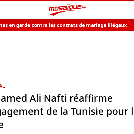
et en garde contre les contrats de mariage illégaux
AL
med Ali Nafti réaffirme
gagement de la Tunisie pour 
e