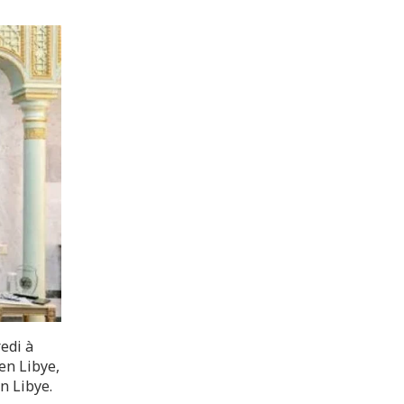
edi à
en Libye,
n Libye.