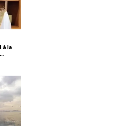
 à la
..