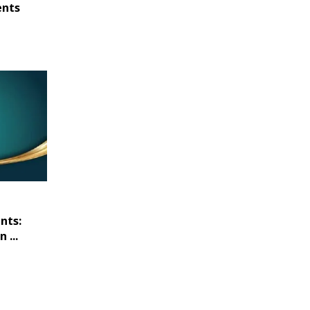
ents
nts:
 ...