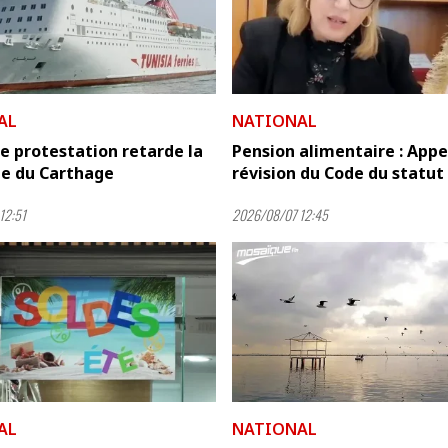
AL
NATIONAL
e protestation retarde la
Pension alimentaire : Appel
ée du Carthage
révision du Code du statut .
12:51
2026/08/07 12:45
AL
NATIONAL