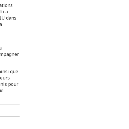
ations
ti a
ONU dans
a
au
compagner
ainsi que
teurs
unis pour
ue