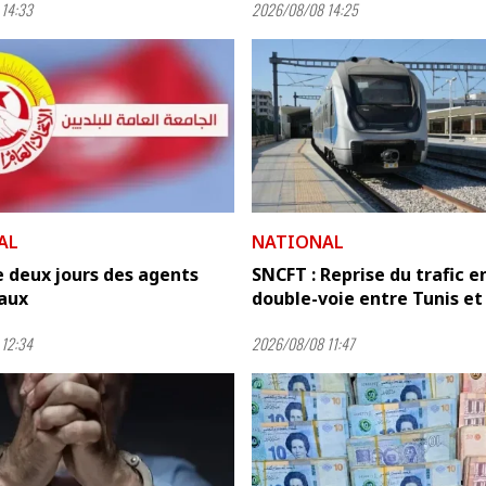
14:33
2026/08/08 14:25
AL
NATIONAL
 deux jours des agents
SNCFT : Reprise du trafic e
aux
double-voie entre Tunis et .
12:34
2026/08/08 11:47