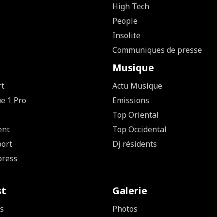
High Tech
People
Insolite
Communiques de presse
Musique
rt
Actu Musique
ue 1 Pro
Emissions
Top Oriental
ent
Top Occidental
ort
Dj résidents
press
st
Galerie
s
Photos