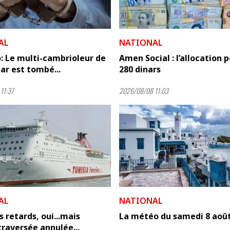
AL
NATIONAL
: Le multi-cambrioleur de
Amen Social : l’allocation 
r est tombé...
280 dinars
11:37
2026/08/08 11:03
AL
NATIONAL
s retards, oui...mais
La météo du samedi 8 août
raversée annulée...