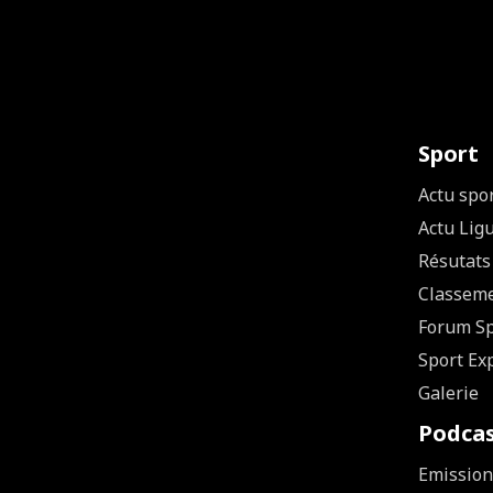
Sport
Actu spo
Actu Lig
Résutats
Classem
Forum Sp
Sport Ex
Galerie
Podca
Emission