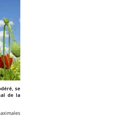
odéré, se
nal de la
maximales