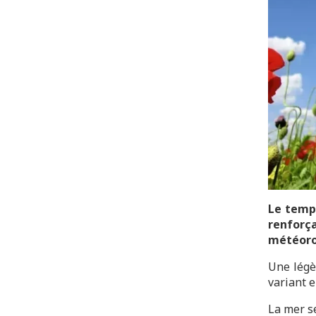
Le temps
renforça
météoro
Une légè
variant e
La mer s