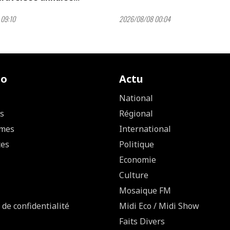
09:10
2026/08/08 00:04
io
Actu
National
s
Régional
mes
International
ces
Politique
Economie
Culture
Mosaique FM
 de confidentialité
Midi Eco / Midi Show
Faits Divers