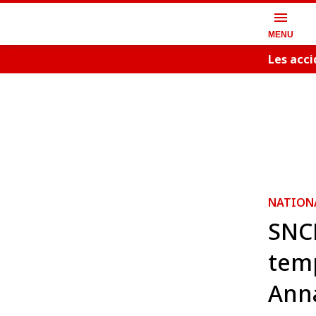
menu
MENU
Les acci
NATION
SNCF
temp
Ann