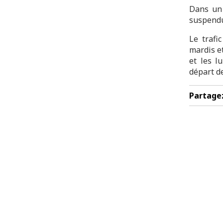
Dans un 
suspendu
Le trafi
mardis et
et les l
départ d
Partage