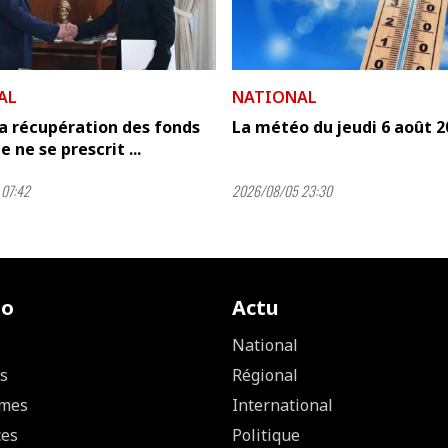
AL
NATIONAL
'la récupération des fonds
La météo du jeudi 6 août 2
 ne se prescrit ...
07:42
2026/08/05 23:30
io
Actu
National
s
Régional
mes
International
ces
Politique