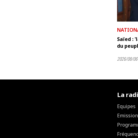
NATION
Saïed : 
du peuple
2026/08/06 
La rad
Equipes
Emission
Program
Fréquen