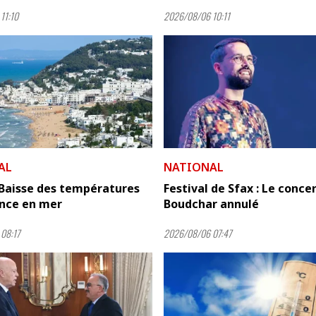
11:10
2026/08/06 10:11
AL
NATIONAL
 Baisse des températures
Festival de Sfax : Le conce
ance en mer
Boudchar annulé
08:17
2026/08/06 07:47