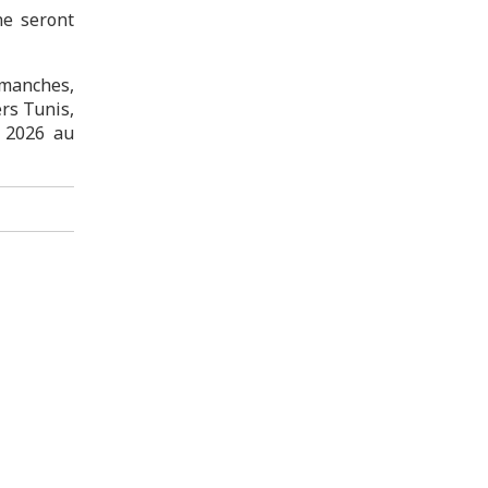
ne seront
imanches,
ers Tunis,
n 2026 au