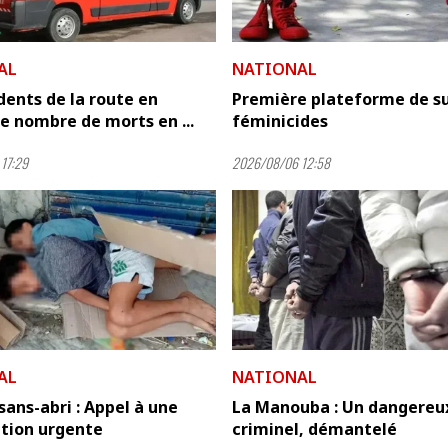
AL
NATIONAL
dents de la route en
Première plateforme de su
.le nombre de morts en ...
féminicides
17:29
2026/08/06 12:58
AL
NATIONAL
sans-abri : Appel à une
La Manouba : Un dangereu
ntion urgente
criminel, démantelé