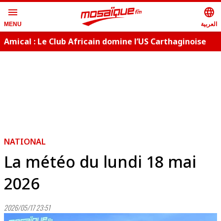
menu
language
العربية
MENU
Amical : Le Club Africain domine l’US Carthaginoise
B
(5-0)
NATIONAL
La météo du lundi 18 mai
2026
2026/05/17 23:51