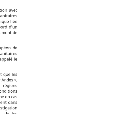
tion avec
anitaires
ique liée
bord d'un
tement de
ropéen de
anitaires
appelé le
t que les
 Andes »,
 régions
nditions
ne en cas
ment dans
stigation
s, de les