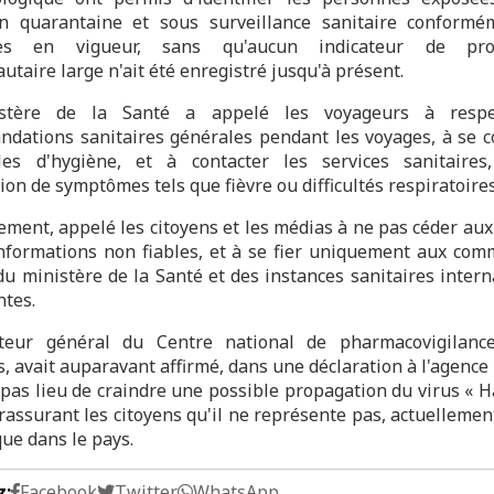
n quarantaine et sous surveillance sanitaire conform
les en vigueur, sans qu'aucun indicateur de pro
taire large n'ait été enregistré jusqu'à présent.
stère de la Santé a appelé les voyageurs à respe
dations sanitaires générales pendant les voyages, à se 
les d'hygiène, et à contacter les services sanitaires
ion de symptômes tels que fièvre ou difficultés respiratoires
alement, appelé les citoyens et les médias à ne pas céder au
nformations non fiables, et à se fier uniquement aux co
 du ministère de la Santé et des instances sanitaires inter
tes.
cteur général du Centre national de pharmacovigilance
 avait auparavant affirmé, dans une déclaration à l'agence 
t pas lieu de craindre une possible propagation du virus « H
rassurant les citoyens qu'il ne représente pas, actuellemen
ue dans le pays.
z:
Facebook
Twitter
WhatsApp