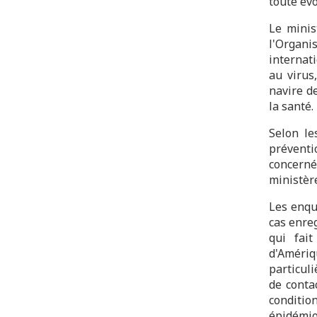
toute évo
Le minis
l'Organi
internat
au virus
navire d
la santé
Selon le
préventi
concerné
ministèr
Les enqu
cas enre
qui fai
d'Améri
particul
de conta
conditio
épidémio