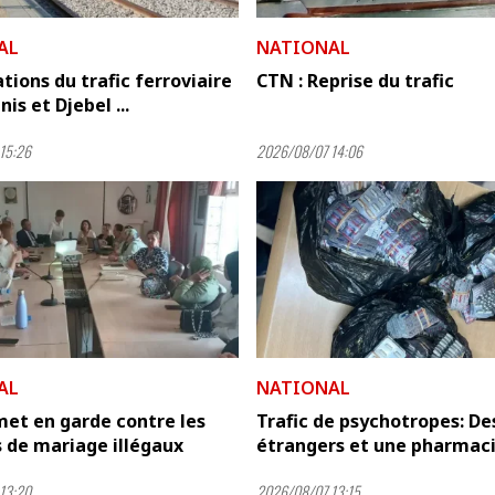
AL
NATIONAL
tions du trafic ferroviaire
CTN : Reprise du trafic
is et Djebel ...
15:26
2026/08/07 14:06
AL
NATIONAL
et en garde contre les
Trafic de psychotropes: De
 de mariage illégaux
étrangers et une pharmacie
13:20
2026/08/07 13:15