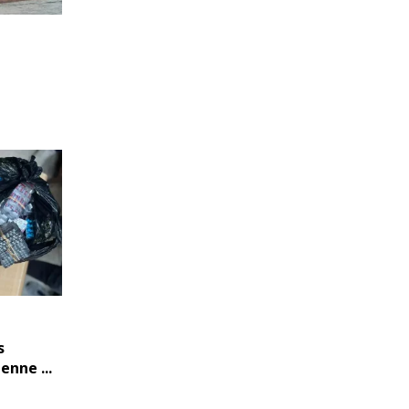
s
nne ...