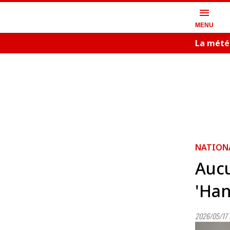
menu
MENU
La mété
NATION
Aucu
'Han
2026/05/17 1