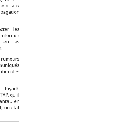
ément aux
pagation
cter les
conformer
, en cas
.
x rumeurs
mmuniqués
nationales
, Riyadh
TAP, qu'il
anta » en
t, un état