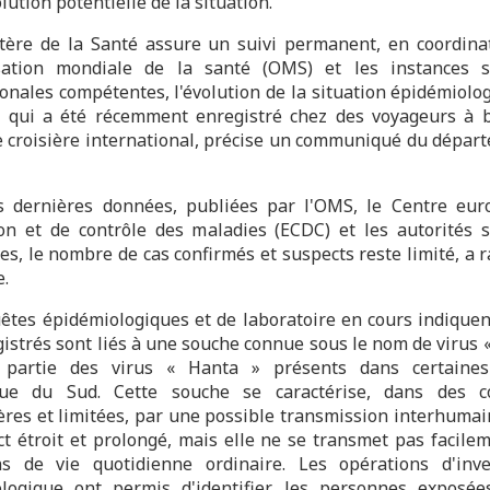
lution potentielle de la situation.
tère de la Santé assure un suivi permanent, en coordina
sation mondiale de la santé (OMS) et les instances s
ionales compétentes, l'évolution de la situation épidémiolog
, qui a été récemment enregistré chez des voyageurs à 
e croisière international, précise un communiqué du dépar
.
s dernières données, publiées par l'OMS, le Centre eu
on et de contrôle des maladies (ECDC) et les autorités s
es, le nombre de cas confirmés et suspects reste limité, a r
e.
êtes épidémiologiques et de laboratoire en cours indiquen
gistrés sont liés à une souche connue sous le nom de virus «
t partie des virus « Hanta » présents dans certaines
que du Sud. Cette souche se caractérise, dans des co
ières et limitées, par une possible transmission interhumai
ct étroit et prolongé, mais elle ne se transmet pas facile
ns de vie quotidienne ordinaire. Les opérations d'inve
logique ont permis d'identifier les personnes exposée