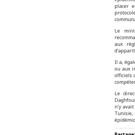
placer e
protoco
communau
Le mini
recomman
aux règ
d'apparit
Il a, ég
ou aux i
officiels
compéten
Le dire
Daghfous,
n'y avai
Tunisie, 
épidémiq
Partage