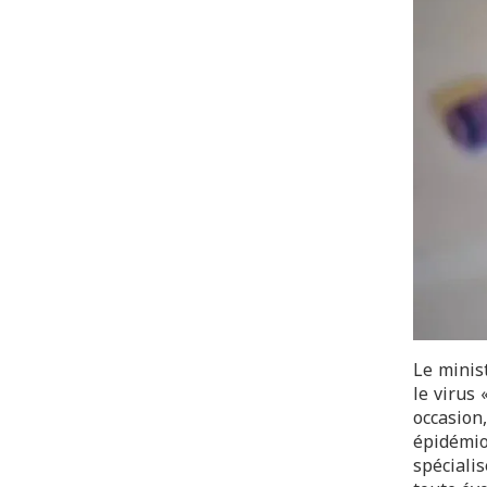
Le minis
le virus 
occasion
épidémio
spéciali