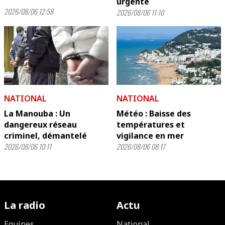
urgente
2026/08/06 12:58
2026/08/06 11:10
NATIONAL
NATIONAL
La Manouba : Un
Météo : Baisse des
dangereux réseau
températures et
criminel, démantelé
vigilance en mer
2026/08/06 10:11
2026/08/06 08:17
La radio
Actu
Equipes
National