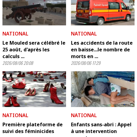
NATIONAL
NATIONAL
Le Mouled sera célébré le
Les accidents de la route
25 août, d'après les
en baisse...le nombre de
calculs ...
morts en ...
2026/08/06 20:08
2026/08/06 17:29
NATIONAL
NATIONAL
Première plateforme de
Enfants sans-abri : Appel
suivi des féminicides
à une intervention