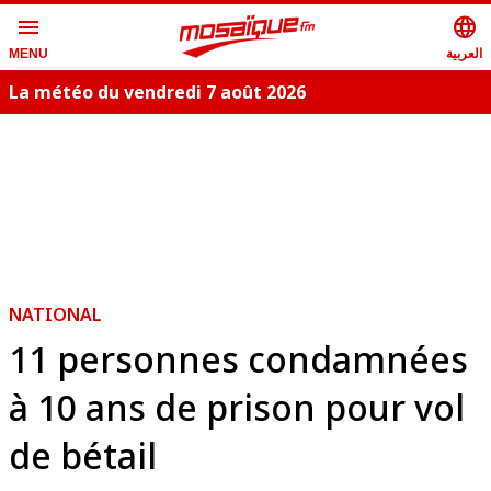
menu
language
العربية
MENU
La météo du vendredi 7 août 2026
NATIONAL
11 personnes condamnées
à 10 ans de prison pour vol
de bétail