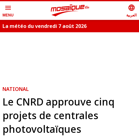
menu
language
العربية
MENU
La météo du vendredi 7 août 2026
NATIONAL
Le CNRD approuve cinq
projets de centrales
photovoltaïques